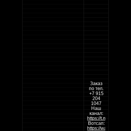
Заказ
по тел.
+7 915
204
1047
Наш
канал:
https://t.me/wwclean
Вотсап:
https://wa.me/79152