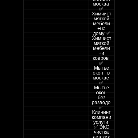
москва
✅
Химчистка
мягкой
мебели
+на
дому ✅
Химчистка
мягкой
мебели
+и
ковров
✅
Мытье
окон +в
москве
✅
Мытье
окон
без
разводов
✅
Клининг
компания
услуги
✅ ЭКО
чистка
детских