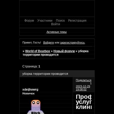
Форум
Участники
Поиск
Регистрация
Войти
Активные темы
Привет, Гость!
Войдите
или
зарегистрируйтесь
.
»
World of Beatbox
»
Новый форум
»
уборка
территории проводится
Страница:
1
уборка территории проводится
Поделиться
1
2023-12-29
xdeijhowrg
19:08:02
Новичок
Профессио
услуги
клининга