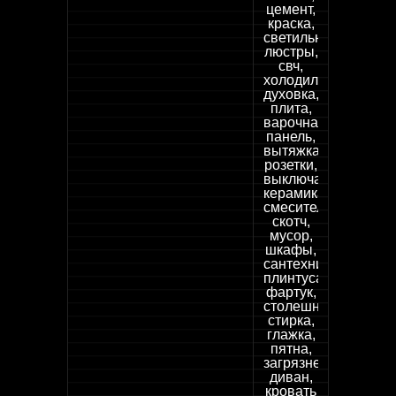
цемент,
краска,
светильники,
люстры,
свч,
холодильник,
духовка,
плита,
варочная
панель,
вытяжка,
розетки,
выключатели,
керамика,
смесители,
скотч,
мусор,
шкафы,
сантехника,
плинтуса,
фартук,
столешница,
стирка,
глажка,
пятна,
загрязнения,
диван,
кровать