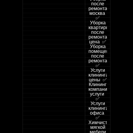
после
ремонта
москва
✅
Уборка
квартиры
после
ремонта
цена ✅
Уборка
помещений
после
ремонта
✅
Услуги
клининга
цены ✅
Клининг
компания
услуги
✅
Услуги
клининга
офиса
✅
Химчистка
мягкой
мебели