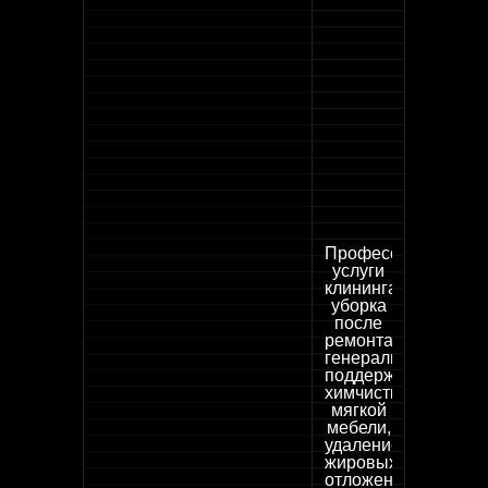
Профессиональны
услуги
клининга:
уборка
после
ремонта,
генеральная,
поддерживающая,
химчистка
мягкой
мебели,
удаление
жировых
отложений