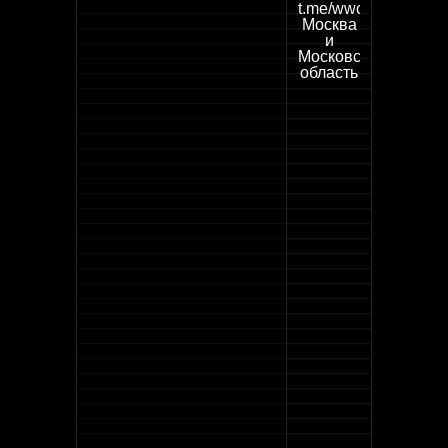
t.me/wwcleaning
Москва
и
Московская
область