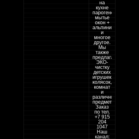
на
кухне
парогенератором,
мытье
окон +
альпинист
и
многое
другое.
Мы
также
предлагаем
ЭКО-
чистку
детских
игрушек,
колясок,
комнат
и
различных
предметов.
Заказ
по тел.
+7 915
204
1047
Наш
канал: