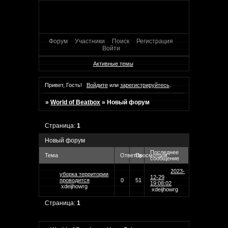
Форум
Участники
Поиск
Регистрация
Войти
Активные темы
Привет, Гость!
Войдите
или
зарегистрируйтесь
.
»
World of Beatbox
»
Новый форум
Страница:
1
Новый форум
Последнее
Тема
Ответов
Просмотров
сообщение
2023-
уборка территории
12-29
проводится
0
51
19:08:02
xdeijhowrg
xdeijhowrg
Страница:
1