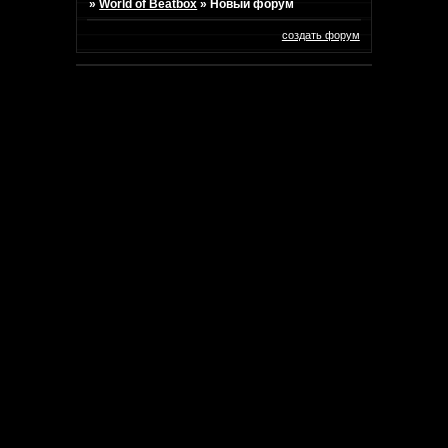
»
World of Beatbox
»
Новый форум
создать форум