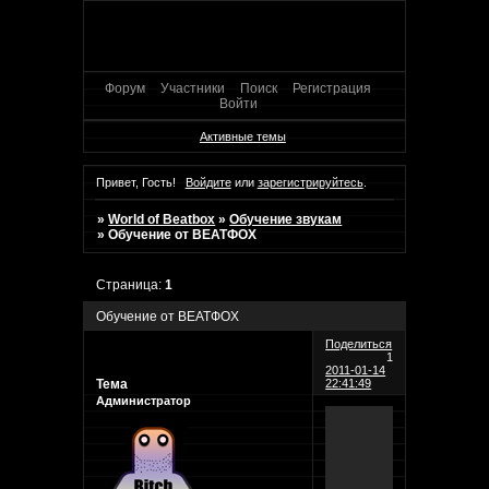
Форум
Участники
Поиск
Регистрация
Войти
Активные темы
Привет, Гость!
Войдите
или
зарегистрируйтесь
.
»
World of Beatbox
»
Обучение звукам
»
Обучение от BEATФOX
Страница:
1
Обучение от BEATФOX
Поделиться
1
2011-01-14
Тема
22:41:49
Администратор