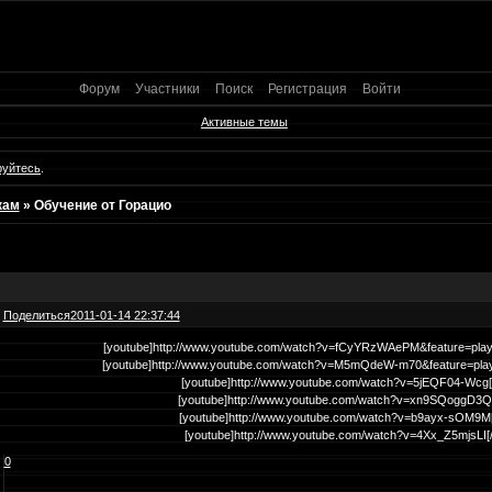
Форум
Участники
Поиск
Регистрация
Войти
Активные темы
руйтесь
.
кам
»
Обучение от Горацио
Поделиться
2011-01-14 22:37:44
[youtube]http://www.youtube.com/watch?v=fCyYRzWAePM&feature=play
[youtube]http://www.youtube.com/watch?v=M5mQdeW-m70&feature=pla
[youtube]http://www.youtube.com/watch?v=5jEQF04-Wcg[
[youtube]http://www.youtube.com/watch?v=xn9SQoggD3Q[
[youtube]http://www.youtube.com/watch?v=b9ayx-sOM9M[
[youtube]http://www.youtube.com/watch?v=4Xx_Z5mjsLI[
0