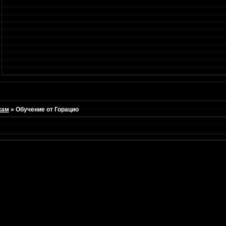
кам
»
Обучение от Горацио