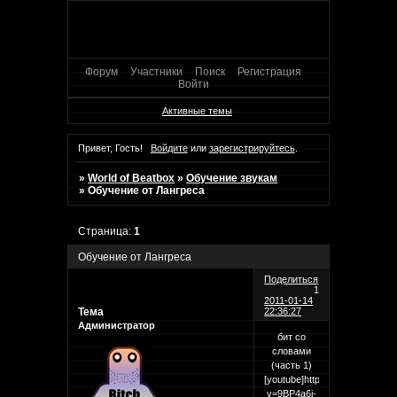
Форум
Участники
Поиск
Регистрация
Войти
Активные темы
Привет, Гость!
Войдите
или
зарегистрируйтесь
.
»
World of Beatbox
»
Обучение звукам
»
Обучение от Лангреса
Страница:
1
Обучение от Лангреса
Поделиться
1
2011-01-14
Тема
22:36:27
Администратор
бит со
словами
(часть 1)
[youtube]http://www.youtube.
v=9BP4a6i-