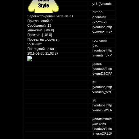
yLU[/youtube]
бит со
Зарегистрирован
: 2011-01-11
словами
Приглашений:
0
(часть 2)
Сообщений:
13
[youtube]http://www.youtube.
Уважение:
[+0/-0]
v=vzmc95YhLJg[/youtube]
Позитив:
[+0/-0]
Провел на форуме:
горловой
55 минут
бас
Последний визит:
[youtube]http://www.youtube.
2011-01-28 21:02:27
v=amtz_3FPI7c[/youtube]
дрель
[youtube]http://www.youtube.
v=qmDSQFAWTs0[/youtube]
s5
[youtube]http://www.youtube.
v=eaco_wYOPUg[/youtube]
s8
[youtube]http://www.youtube.
v=mwZWNJ4eHY0[/youtube]
динамическое
дыхание
[youtube]http://www.youtube.
v=osnDFZBAB0Y[/youtube]