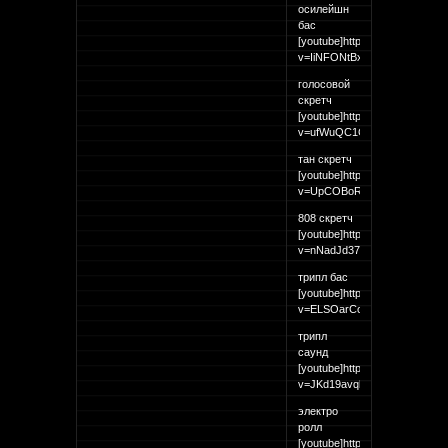
осилейшн
бас
[youtube]http://www.youtube.
v=IiNFONtBxLA[/youtube]
голосовой
скретч
[youtube]http://www.youtube.
v=ufWuQC1CEZk[/youtube]
тан скретч
[youtube]http://www.youtube.
v=UpCOBoR6X8k[/youtube]
808 скретч
[youtube]http://www.youtube.
v=nNadJd376EM[/youtube]
трипл бас
[youtube]http://www.youtube.
v=ELSOarCos58[/youtube]
трипл
саунд
[youtube]http://www.youtube.
v=JKd19avqbck[/youtube]
электро
ролл
[youtube]http://www.youtube.