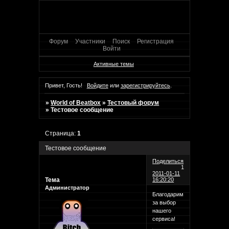
Форум
Участники
Поиск
Регистрация
Войти
Активные темы
Привет, Гость!
Войдите
или
зарегистрируйтесь
.
»
World of Beatbox
»
Тестовый форум
»
Тестовое сообщение
Страница:
1
Тестовое сообщение
Поделиться
1
2011-01-11
Тема
16:20:20
Администратор
Благодарим
за выбор
нашего
сервиса!